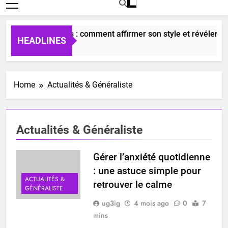
parfums unisexes : comment affirmer son style et révéler sa p
HEADLINES
4 Jours Ago
Home
Actualités & Généraliste
Actualités & Généraliste
Gérer l’anxiété quotidienne
: une astuce simple pour
ACTUALITÉS &
retrouver le calme
GÉNÉRALISTE
ug3ig
4 mois ago
0
7
mins