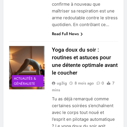
confirme à nouveau que
maîtriser sa respiration est une
arme redoutable contre le stress
quotidien. En contrôlant ce…
Read Full News
Yoga doux du soir :
routines et astuces pour
une détente optimale avant
le coucher
ACTUALITÉS &
ug3ig
8 mois ago
0
7
GÉNÉRALISTE
mins
Tu as déjà remarqué comme
certaines soirées s’enchaînent
avec le corps tout noué et
l’esprit en pilotage automatique
? Le yoga doux du soir agit