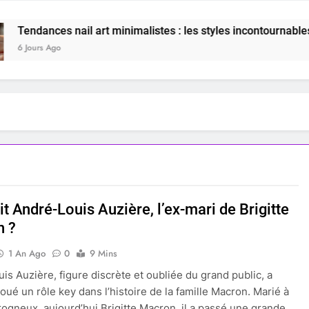
ances nail art minimalistes : les styles incontournables à ado
s Ago
it André-Louis Auzière, l’ex-mari de Brigitte
n ?
1 An Ago
0
9 Mins
is Auzière, figure discrète et oubliée du grand public, a
joué un rôle key dans l’histoire de la famille Macron. Marié à
Trogneux, aujourd’hui Brigitte Macron, il a passé une grande