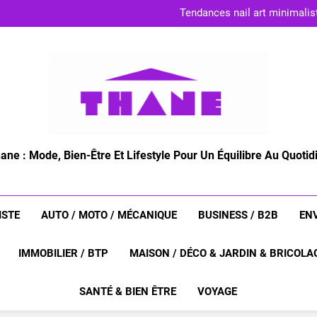
parfums unisexes : comment a
Tendances nail art minimalist
Maquillage zéro déchet : c
entretenir ses bijoux hyp
parfums unisexes : comment a
Tendances nail art minimalist
Maquillage zéro déchet : c
entretenir ses bijoux hyp
ane : Mode, Bien-Être Et Lifestyle Pour Un Équilibre Au Quotid
ISTE
AUTO / MOTO / MÉCANIQUE
BUSINESS / B2B
EN
IMMOBILIER / BTP
MAISON / DÉCO & JARDIN & BRICOLA
SANTÉ & BIEN ÊTRE
VOYAGE