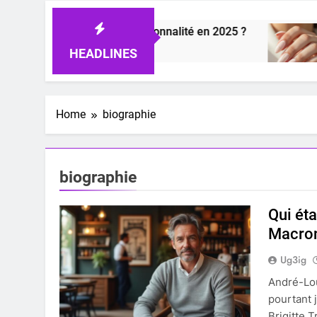
yle et révéler sa personnalité en 2025 ?
Tend
6 Jour
HEADLINES
Home
biographie
biographie
Qui éta
Macro
Ug3ig
André-Lou
pourtant 
Brigitte 