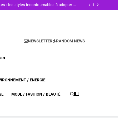
ffirmer son style et révéler sa personnalité
en 2025 ?
es : les styles incontournables à adopter en
2025
omment adopter les emballages réutilisables
pour une beauté responsable
oallergéniques : astuces et conseils pour une
brillance durable
ffirmer son style et révéler sa personnalité
en 2025 ?
es : les styles incontournables à adopter en
2025
omment adopter les emballages réutilisables
pour une beauté responsable
oallergéniques : astuces et conseils pour une
brillance durable
NEWSLETTER
RANDOM NEWS
ien
VIRONNEMENT / ENERGIE
GE
MODE / FASHION / BEAUTÉ