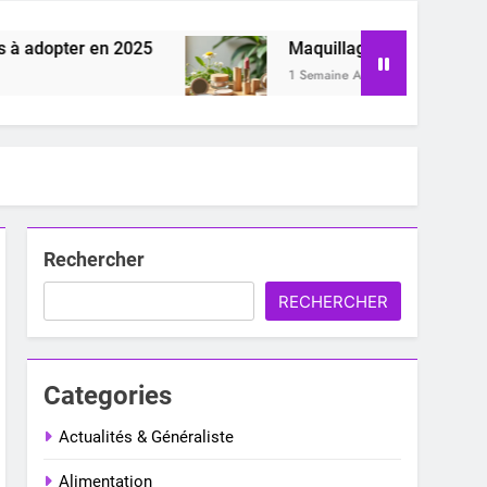
pter en 2025
Maquillage zéro déchet : comment
1 Semaine Ago
Rechercher
RECHERCHER
Categories
Actualités & Généraliste
Alimentation