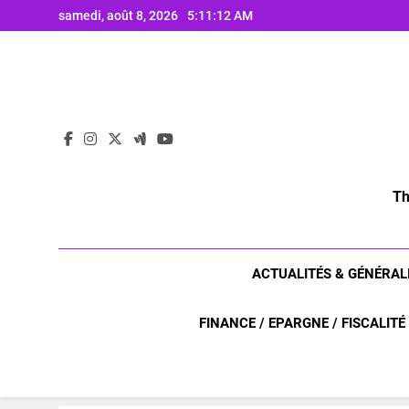
Skip
samedi, août 8, 2026
5:11:13 AM
to
content
Th
ACTUALITÉS & GÉNÉRAL
FINANCE / EPARGNE / FISCALITÉ