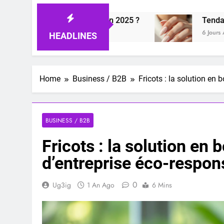
sa personnalité en 2025 ?
Tendances nail art 
6 Jours Ago
HEADLINES
Home
Business / B2B
Fricots : la solution en
BUSINESS / B2B
Fricots : la solution en
d’entreprise éco-respon
0
Ug3ig
1 An Ago
6 Mins