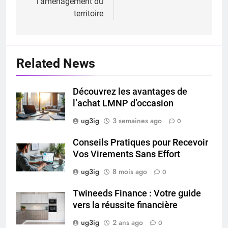
l’aménagement du
territoire
Related News
Découvrez les avantages de
l’achat LMNP d’occasion
ug3ig
3 semaines ago
0
Conseils Pratiques pour Recevoir
Vos Virements Sans Effort
ug3ig
8 mois ago
0
Twineeds Finance : Votre guide
vers la réussite financière
ug3ig
2 ans ago
0