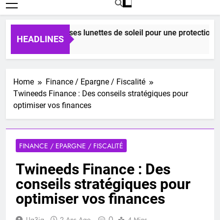
mment choisir ses lunettes de soleil pour une protection UV o
HEADLINES
ours Ago
Home
Finance / Epargne / Fiscalité
Twineeds Finance : Des conseils stratégiques pour
optimiser vos finances
FINANCE / EPARGNE / FISCALITÉ
Twineeds Finance : Des
conseils stratégiques pour
optimiser vos finances
0
Ug3ig
2 Ans Ago
4 Mins